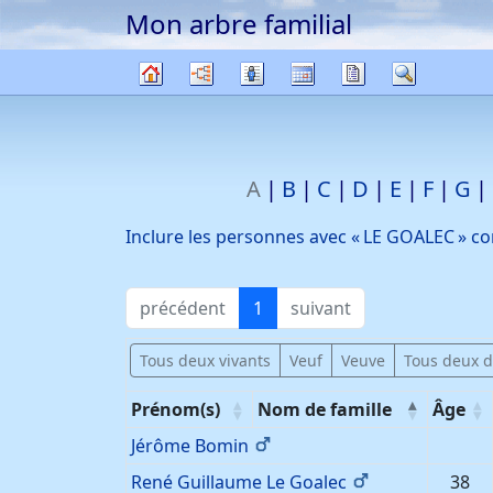
Mon arbre familial
Passer au contenu
Diagrammes
Listes
Calendrier
Rapports
Recherc
Arbre
généalogique
A
B
C
D
E
F
G
Inclure les personnes avec «
LE GOALEC
» c
précédent
1
suivant
Tous deux vivants
Veuf
Veuve
Tous deux 
Prénom(s)
Nom de famille
Âge
Jérôme
Bomin
René Guillaume
Le Goalec
38