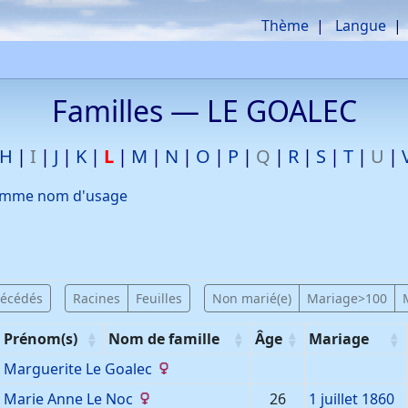
Thème
Langue
he
Familles —
LE GOALEC
H
I
J
K
L
M
N
O
P
Q
R
S
T
U
omme nom d'usage
décédés
Racines
Feuilles
Non marié(e)
Mariage>100
Prénom(s)
Nom de famille
Âge
Mariage
Marguerite
Le Goalec
Marie Anne
Le Noc
26
1 juillet 1860