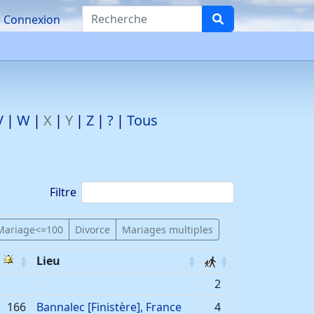
Recherche
Connexion
V
W
X
Y
Z
?
Tous
Filtre
Mariage<=100
Divorce
Mariages multiples
Lieu
2
166
Bannalec [Finistère], France
4