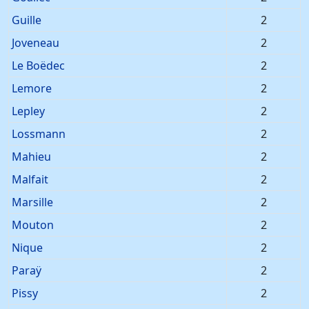
Guille
2
Joveneau
2
Le Boëdec
2
Lemore
2
Lepley
2
Lossmann
2
Mahieu
2
Malfait
2
Marsille
2
Mouton
2
Nique
2
Paraÿ
2
Pissy
2