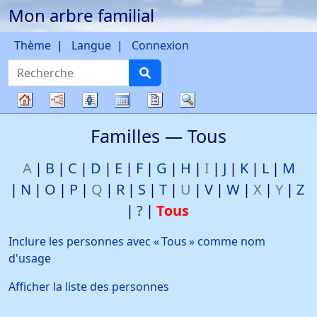
Mon arbre familial
Passer au contenu
Thème
Langue
Connexion
Recherche
Diagrammes
Listes
Calendrier
Rapports
Recherche
Arbre
Familles —
Tous
généalogique
A
B
C
D
E
F
G
H
I
J
K
L
M
N
O
P
Q
R
S
T
U
V
W
X
Y
Z
?
Tous
Inclure les personnes avec «
Tous
» comme nom
d'usage
Afficher la liste des personnes