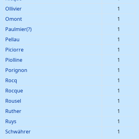
Ollivier
1
Omont
1
Paulmier(?)
1
Pellau
1
Piciorre
1
Piolline
1
Porignon
1
Rocq
1
Rocque
1
Rousel
1
Ruther
1
Ruys
1
Schwährer
1