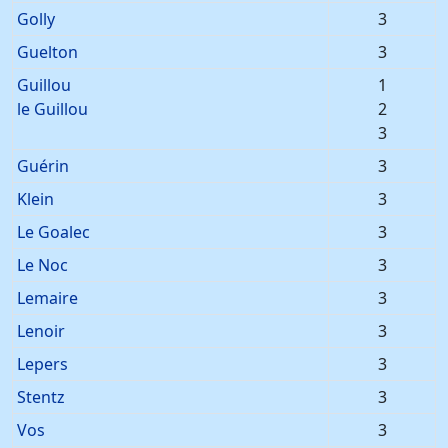
Golly
3
Guelton
3
Guillou
1
le Guillou
2
3
Guérin
3
Klein
3
Le Goalec
3
Le Noc
3
Lemaire
3
Lenoir
3
Lepers
3
Stentz
3
Vos
3