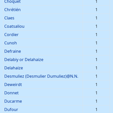
Choquet
1
Chrétién
1
Claes
1
Coatsaliou
1
Cordier
1
Cunoh
1
Defraine
1
Delabiy or Delahaize
1
Delahaize
1
Desmuliez (Desmulier Dumuliez)@N.N.
1
Deweirdt
1
Donnet
1
Ducarme
1
Dufour
1