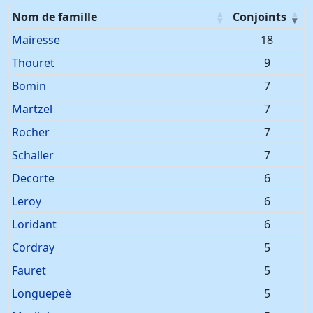
Nom de famille
Conjoints
Noms de famille
Mairesse
18
Thouret
9
Bomin
7
Martzel
7
Rocher
7
Schaller
7
Decorte
6
Leroy
6
Loridant
6
Cordray
5
Fauret
5
Longuepeè
5