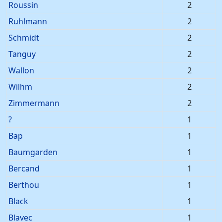
Roussin
2
Ruhlmann
2
Schmidt
2
Tanguy
2
Wallon
2
Wilhm
2
Zimmermann
2
?
1
Bap
1
Baumgarden
1
Bercand
1
Berthou
1
Black
1
Blavec
1