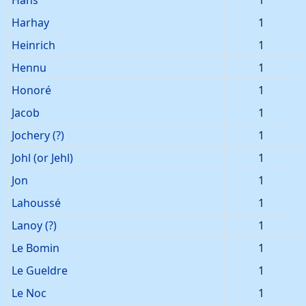
Hans
1
Harhay
1
Heinrich
1
Hennu
1
Honoré
1
Jacob
1
Jochery (?)
1
Johl (or Jehl)
1
Jon
1
Lahoussé
1
Lanoy (?)
1
Le Bomin
1
Le Gueldre
1
Le Noc
1