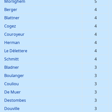
Morlighem
5
Berger
4
Blattner
4
Cogez
4
Couroyeur
4
Herman
4
Le Délettere
4
Schmitt
4
Bladner
3
Boulanger
3
Couliou
3
De Muer
3
Destombes
3
Douville
3