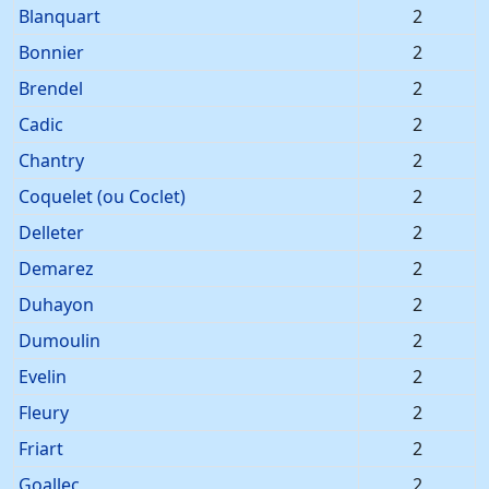
Blanquart
2
Bonnier
2
Brendel
2
Cadic
2
Chantry
2
Coquelet (ou Coclet)
2
Delleter
2
Demarez
2
Duhayon
2
Dumoulin
2
Evelin
2
Fleury
2
Friart
2
Goallec
2