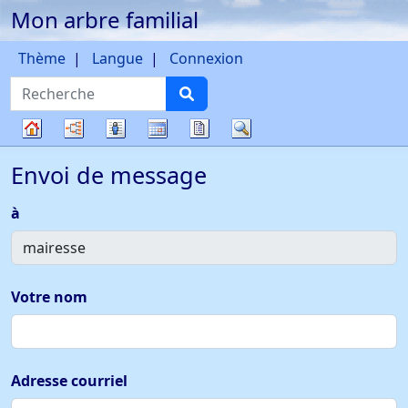
Mon arbre familial
Passer au contenu
Thème
Langue
Connexion
Recherche
Diagrammes
Listes
Calendrier
Rapports
Recherche
Arbre
Envoi de message
généalogique
à
Votre nom
Adresse courriel