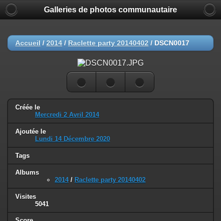
Galleries de photos communautaire
Accueil
/
2014
/
Raclette party 20140402
/
DSCN0017
Créée le
Mercredi 2 Avril 2014
Ajoutée le
Lundi 14 Décembre 2020
Tags
Albums
2014
/
Raclette party 20140402
Visites
5041
Score