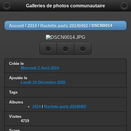
Galleries de photos communautaire
Accueil
/
2014
/
Raclette party 20140402
/
DSCN0014
Créée le
Mercredi 2 Avril 2014
Ajoutée le
Lundi 14 Décembre 2020
Tags
Albums
2014
/
Raclette party 20140402
Visites
4719
Score